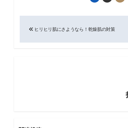
投
ヒリヒリ肌にさようなら！乾燥肌の対策
稿
ナ
ビ
ゲ
ー
シ
ョ
ン