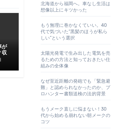
北海道から福岡へ。車なし生活は
想像以上にキツかった
もう無理に巻かなくていい。40
代で気づいた“黒髪のほうが私ら
しい”という選択
率が
？収
太陽光発電で生み出した電気を売
てお
るための方法と知っておきたい仕
日
組みの全体像
なぜ至近距離の発砲でも「緊急避
難」と認められなかったのか、プ
ロハンター書類送検の法的背景
もうメーク直しに悩まない！30
代から始める崩れない朝メークの
コツ