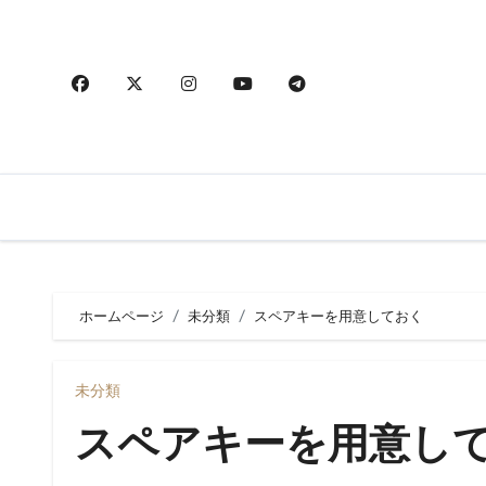
内
容
を
ス
キ
ッ
プ
ホームページ
未分類
スペアキーを用意しておく
未分類
スペアキーを用意し