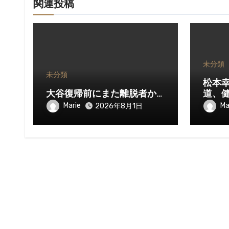
関連投稿
未分類
未分類
松本
大谷復帰前にまた離脱者か…
道、
Marie
Ma
2026年8月1日