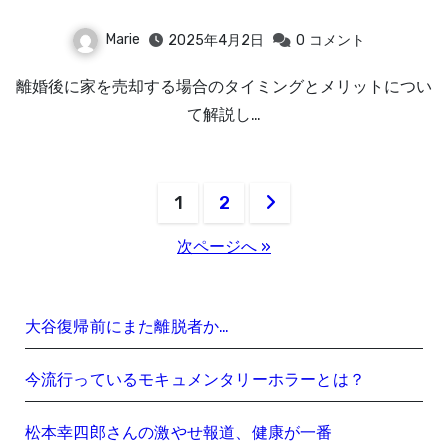
Marie
2025年4月2日
0
コメント
離婚後に家を売却する場合のタイミングとメリットについ
て解説し…
投
1
2
稿
次ページへ »
の
ペ
大谷復帰前にまた離脱者か…
ー
今流行っているモキュメンタリーホラーとは？
ジ
松本幸四郎さんの激やせ報道、健康が一番
送