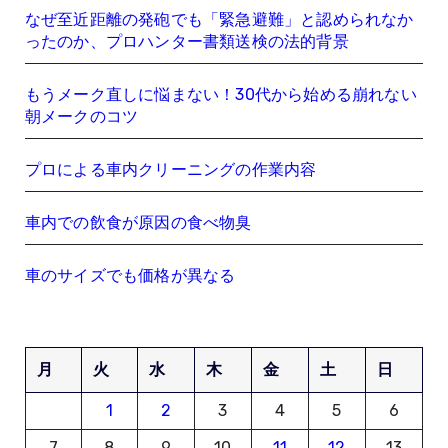
なぜ至近距離の発砲でも「緊急避難」と認められなか
ったのか、プロハンター書類送検の法的背景
もうメーク直しに悩まない！30代から始める崩れない
朝メークのコツ
プロによる車内クリーニングの作業内容
車内での飲食が原因の食べ物臭
車のサイズでも価格が異なる
月
火
水
木
金
土
日
1
2
3
4
5
6
7
8
9
10
11
12
13