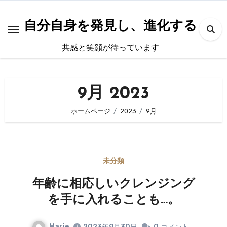
内
容
自分自身を発見し、進化する
を
共感と笑顔が待っています
ス
キ
ッ
9月 2023
プ
ホームページ
2023
9月
未分類
年齢に相応しいクレンジング
を手に入れることも…。
Marie