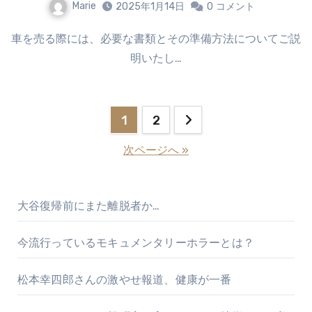
Marie
2025年1月14日
0
コメント
車を売る際には、必要な書類とその準備方法についてご説
明いたし…
投
1
2
稿
次ページへ »
の
ペ
大谷復帰前にまた離脱者か…
ー
今流行っているモキュメンタリーホラーとは？
ジ
松本幸四郎さんの激やせ報道、健康が一番
送