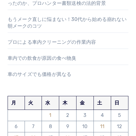
ったのか、プロハンター書類送検の法的背景
もうメーク直しに悩まない！30代から始める崩れない
朝メークのコツ
プロによる車内クリーニングの作業内容
車内での飲食が原因の食べ物臭
車のサイズでも価格が異なる
月
火
水
木
金
土
日
1
2
3
4
5
6
7
8
9
10
11
12