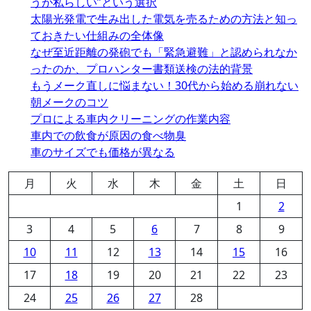
うが私らしい”という選択
太陽光発電で生み出した電気を売るための方法と知っ
ておきたい仕組みの全体像
なぜ至近距離の発砲でも「緊急避難」と認められなか
ったのか、プロハンター書類送検の法的背景
もうメーク直しに悩まない！30代から始める崩れない
朝メークのコツ
プロによる車内クリーニングの作業内容
車内での飲食が原因の食べ物臭
車のサイズでも価格が異なる
月
火
水
木
金
土
日
1
2
3
4
5
6
7
8
9
10
11
12
13
14
15
16
17
18
19
20
21
22
23
24
25
26
27
28