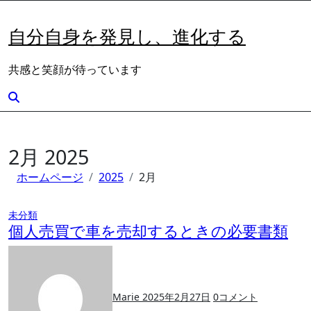
内
容
自分自身を発見し、進化する
を
ス
共感と笑顔が待っています
キ
ッ
プ
2月 2025
ホームページ
2025
2月
未分類
個人売買で車を売却するときの必要書類
Marie
2025年2月27日
0
コメント