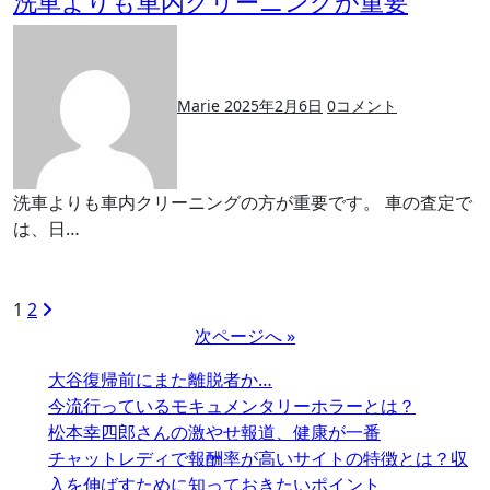
洗車よりも車内クリーニングが重要
Marie
2025年2月6日
0
コメント
洗車よりも車内クリーニングの方が重要です。 車の査定で
は、日…
投
1
2
次ページへ »
稿
の
大谷復帰前にまた離脱者か…
ペ
今流行っているモキュメンタリーホラーとは？
松本幸四郎さんの激やせ報道、健康が一番
ー
チャットレディで報酬率が高いサイトの特徴とは？収
ジ
入を伸ばすために知っておきたいポイント