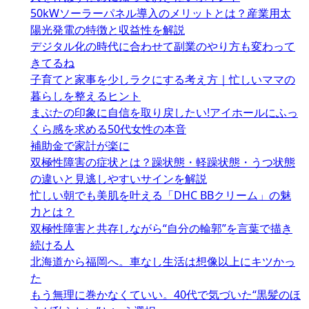
送
50kWソーラーパネル導入のメリットとは？産業用太
り
陽光発電の特徴と収益性を解説
デジタル化の時代に合わせて副業のやり方も変わって
きてるね
子育てと家事を少しラクにする考え方｜忙しいママの
暮らしを整えるヒント
まぶたの印象に自信を取り戻したい!アイホールにふっ
くら感を求める50代女性の本音
補助金で家計が楽に
双極性障害の症状とは？躁状態・軽躁状態・うつ状態
の違いと見逃しやすいサインを解説
忙しい朝でも美肌を叶える「DHC BBクリーム」の魅
力とは？
双極性障害と共存しながら“自分の輪郭”を言葉で描き
続ける人
北海道から福岡へ。車なし生活は想像以上にキツかっ
た
もう無理に巻かなくていい。40代で気づいた“黒髪のほ