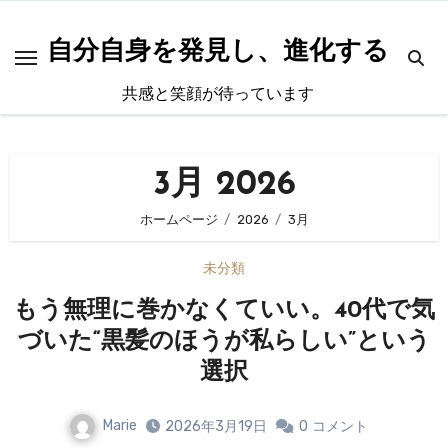
内
容
自分自身を発見し、進化する
を
共感と笑顔が待っています
ス
キ
ッ
3月 2026
プ
ホームページ
2026
3月
未分類
もう無理に巻かなくていい。40代で気
づいた“黒髪のほうが私らしい”という
選択
Marie
2026年3月19日
0
コメント