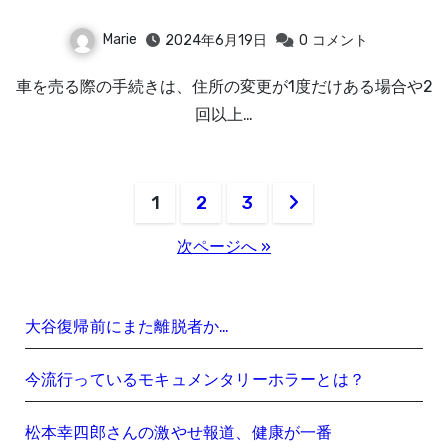
Marie
2024年6月19日
0
コメント
車を売る際の手続きは、住所の変更が1度だけある場合や2
回以上…
投
1
2
3
稿
次ページへ »
の
ペ
大谷復帰前にまた離脱者か…
ー
今流行っているモキュメンタリーホラーとは？
ジ
松本幸四郎さんの激やせ報道、健康が一番
送