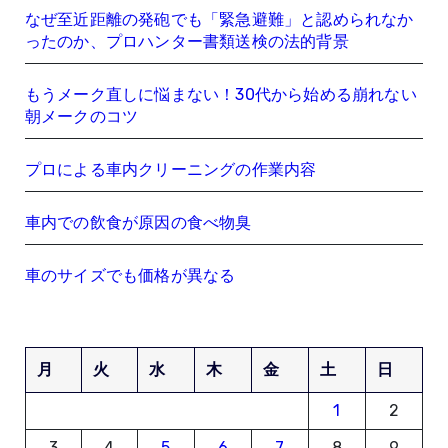
なぜ至近距離の発砲でも「緊急避難」と認められなか
ったのか、プロハンター書類送検の法的背景
もうメーク直しに悩まない！30代から始める崩れない
朝メークのコツ
プロによる車内クリーニングの作業内容
車内での飲食が原因の食べ物臭
車のサイズでも価格が異なる
月
火
水
木
金
土
日
1
2
3
4
5
6
7
8
9