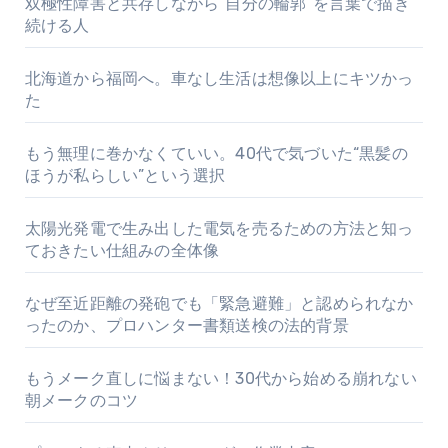
双極性障害と共存しながら“自分の輪郭”を言葉で描き
続ける人
北海道から福岡へ。車なし生活は想像以上にキツかっ
た
もう無理に巻かなくていい。40代で気づいた“黒髪の
ほうが私らしい”という選択
太陽光発電で生み出した電気を売るための方法と知っ
ておきたい仕組みの全体像
なぜ至近距離の発砲でも「緊急避難」と認められなか
ったのか、プロハンター書類送検の法的背景
もうメーク直しに悩まない！30代から始める崩れない
朝メークのコツ