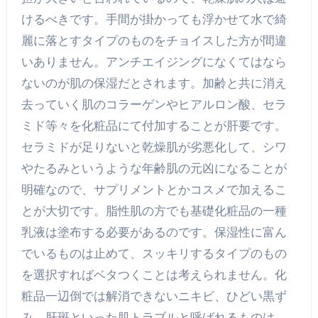
けるべきです。手間が掛かっても浮かせて水で綺
麗に落とすタイプのものをチョイスした方が間違
いありません。アンチエイジングになくてはなら
ないのが肌の保湿だとされます。加齢と共に消え
去っていく肌のコラーゲンやヒアルロン酸、セラ
ミド等々を化粧品にて付加することが肝要です。
セラミドが足りないと乾燥肌が劣悪化して、シワ
やたるみというような年齢肌の元凶になることが
明確なので、サプリメントとかコスメで加えるこ
とが大切です。脂性肌の方でも基礎化粧品の一種
乳液は塗布する必要があるのです。保湿性に富ん
でいるものは止めて、スッキリするタイプのもの
を選択すればベタつくことは考えられません。化
粧品一辺倒では解消できないニキビ、ひどい黒ず
み、肝斑といった肌トラブルと呼ばれるものは、