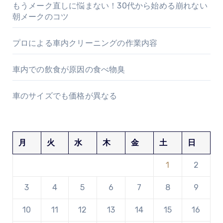
もうメーク直しに悩まない！30代から始める崩れない
朝メークのコツ
プロによる車内クリーニングの作業内容
車内での飲食が原因の食べ物臭
車のサイズでも価格が異なる
月
火
水
木
金
土
日
1
2
3
4
5
6
7
8
9
10
11
12
13
14
15
16