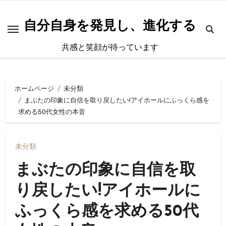
内
容
自分自身を発見し、進化する
を
共感と笑顔が待っています
ス
キ
ッ
ホームページ
未分類
プ
まぶたの印象に自信を取り戻したい!アイホールにふっくら感を
求める50代女性の本音
未分類
まぶたの印象に自信を取
り戻したい!アイホールに
ふっくら感を求める50代