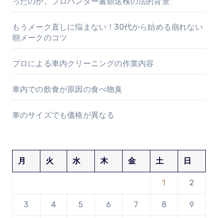
ったのか、プロハンター書類送検の法的背景
もうメーク直しに悩まない！30代から始める崩れない
朝メークのコツ
プロによる車内クリーニングの作業内容
車内での飲食が原因の食べ物臭
車のサイズでも価格が異なる
月
火
水
木
金
土
日
1
2
3
4
5
6
7
8
9