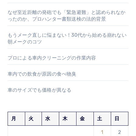
なぜ至近距離の発砲でも「緊急避難」と認められなか
ったのか、プロハンター書類送検の法的背景
もうメーク直しに悩まない！30代から始める崩れない
朝メークのコツ
プロによる車内クリーニングの作業内容
車内での飲食が原因の食べ物臭
車のサイズでも価格が異なる
月
火
水
木
金
土
日
1
2