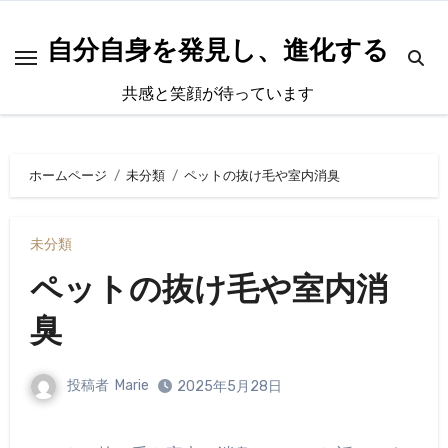
内
容
自分自身を発見し、進化する
を
共感と笑顔が待っています
ス
キ
ッ
ホームページ
未分類
ペットの抜け毛や室内消臭
プ
未分類
ペットの抜け毛や室内消
臭
投稿者
Marie
2025年5月28日