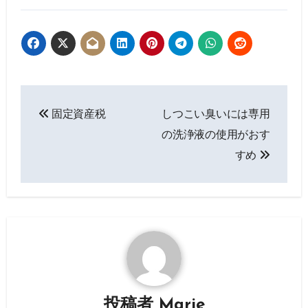
投
固定資産税
しつこい臭いには専用
稿
の洗浄液の使用がおす
ナ
すめ
ビ
ゲ
ー
シ
ョ
投稿者
Marie