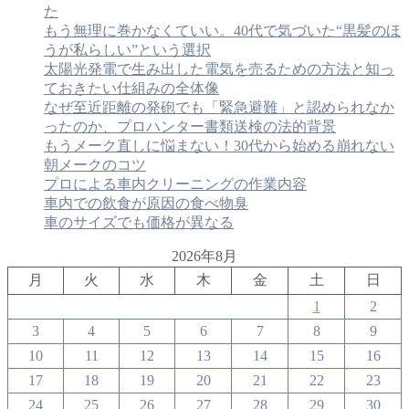
た
もう無理に巻かなくていい。40代で気づいた“黒髪のほ
うが私らしい”という選択
太陽光発電で生み出した電気を売るための方法と知っ
ておきたい仕組みの全体像
なぜ至近距離の発砲でも「緊急避難」と認められなか
ったのか、プロハンター書類送検の法的背景
もうメーク直しに悩まない！30代から始める崩れない
朝メークのコツ
プロによる車内クリーニングの作業内容
車内での飲食が原因の食べ物臭
車のサイズでも価格が異なる
2026年8月
月
火
水
木
金
土
日
1
2
3
4
5
6
7
8
9
10
11
12
13
14
15
16
17
18
19
20
21
22
23
24
25
26
27
28
29
30