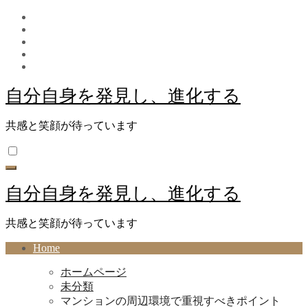
内
容
を
ス
キ
ッ
自分自身を発見し、進化する
プ
共感と笑顔が待っています
自分自身を発見し、進化する
共感と笑顔が待っています
Home
ホームページ
未分類
マンションの周辺環境で重視すべきポイント