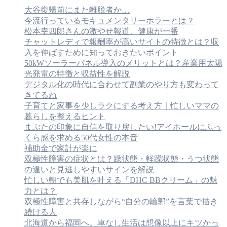
大谷復帰前にまた離脱者か…
今流行っているモキュメンタリーホラーとは？
松本幸四郎さんの激やせ報道、健康が一番
チャットレディで報酬率が高いサイトの特徴とは？収
入を伸ばすために知っておきたいポイント
50kWソーラーパネル導入のメリットとは？産業用太陽
光発電の特徴と収益性を解説
デジタル化の時代に合わせて副業のやり方も変わって
きてるね
子育てと家事を少しラクにする考え方｜忙しいママの
暮らしを整えるヒント
まぶたの印象に自信を取り戻したい!アイホールにふっ
くら感を求める50代女性の本音
補助金で家計が楽に
双極性障害の症状とは？躁状態・軽躁状態・うつ状態
の違いと見逃しやすいサインを解説
忙しい朝でも美肌を叶える「DHC BBクリーム」の魅
力とは？
双極性障害と共存しながら“自分の輪郭”を言葉で描き
続ける人
北海道から福岡へ。車なし生活は想像以上にキツかっ