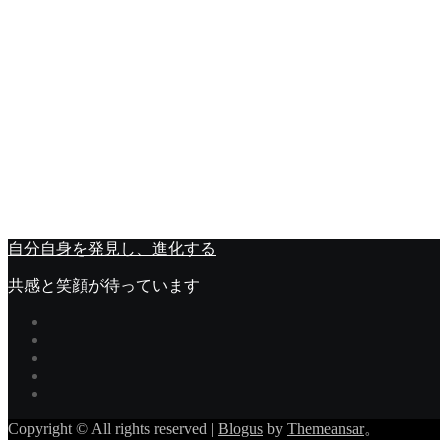
今流行っているモキュメンタリーホラーとは？
未分類
松本幸四郎さんの激やせ報道、健康が一番
未分類
チャットレディで報酬率が高いサイトの特徴とは？収入を伸
ばすために知っておきたいポイント
自分自身を発見し、進化する
共感と笑顔が待っています
Copyright © All rights reserved
|
Blogus
by
Themeansar
。