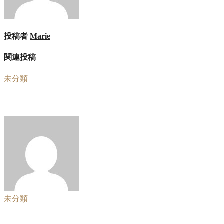
ー
シ
投稿者
Marie
ョ
ン
関連投稿
未分類
大谷復帰前にまた離脱者か…
Marie
2026年8月1日
未分類
松本幸四郎さんの激やせ報道、健康が一番