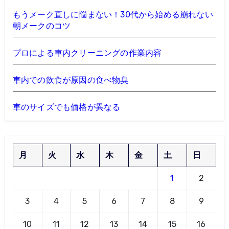
もうメーク直しに悩まない！30代から始める崩れない
朝メークのコツ
プロによる車内クリーニングの作業内容
車内での飲食が原因の食べ物臭
車のサイズでも価格が異なる
月
火
水
木
金
土
日
1
2
3
4
5
6
7
8
9
10
11
12
13
14
15
16