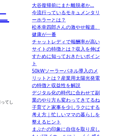
大谷復帰前にまた離脱者か…
ニ
今流行っているモキュメンタリ
ーホラーとは？
松本幸四郎さんの激やせ報道、
健康が一番
チャットレディで報酬率が高い
サイトの特徴とは？収入を伸ば
すために知っておきたいポイン
ト
50kWソーラーパネル導入のメ
リットとは？産業用太陽光発電
の特徴と収益性を解説
デジタル化の時代に合わせて副
業のやり方も変わってきてるね
困ってし
子育てと家事を少しラクにする
考え方｜忙しいママの暮らしを
整えるヒント
まぶたの印象に自信を取り戻し