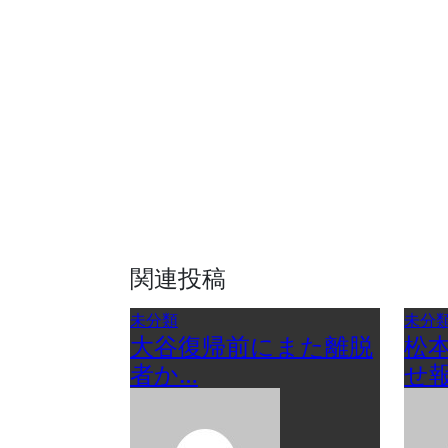
ビ
ゲ
ー
シ
ョ
ン
関連投稿
未分類
未分
大谷復帰前にまた離脱
松
者か…
せ