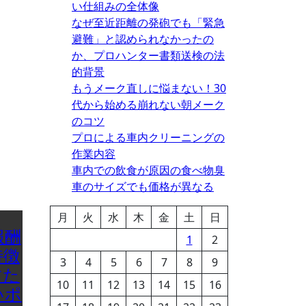
い仕組みの全体像
なぜ至近距離の発砲でも「緊急
避難」と認められなかったの
か、プロハンター書類送検の法
的背景
もうメーク直しに悩まない！30
代から始める崩れない朝メーク
のコツ
プロによる車内クリーニングの
作業内容
車内での飲食が原因の食べ物臭
車のサイズでも価格が異なる
月
火
水
木
金
土
日
報酬
1
2
特徴
3
4
5
6
7
8
9
すた
10
11
12
13
14
15
16
いポ