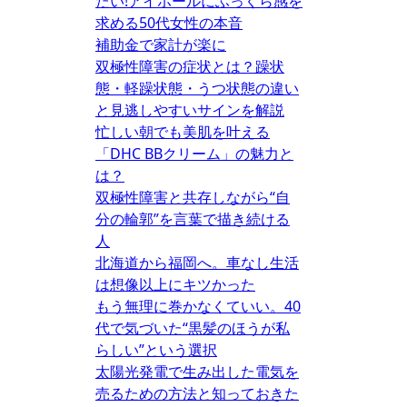
たい!アイホールにふっくら感を
求める50代女性の本音
補助金で家計が楽に
双極性障害の症状とは？躁状
態・軽躁状態・うつ状態の違い
と見逃しやすいサインを解説
忙しい朝でも美肌を叶える
「DHC BBクリーム」の魅力と
は？
双極性障害と共存しながら“自
分の輪郭”を言葉で描き続ける
人
北海道から福岡へ。車なし生活
は想像以上にキツかった
もう無理に巻かなくていい。40
代で気づいた“黒髪のほうが私
らしい”という選択
太陽光発電で生み出した電気を
売るための方法と知っておきた