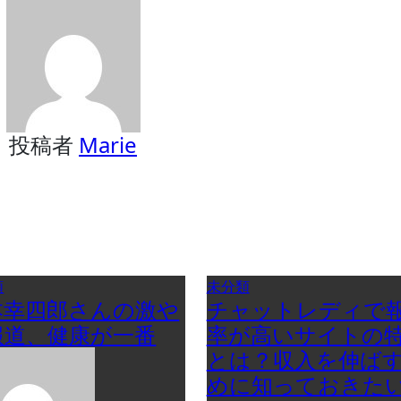
投稿者
Marie
類
未分類
本幸四郎さんの激や
チャットレディで
報道、健康が一番
率が高いサイトの
とは？収入を伸ば
めに知っておきた