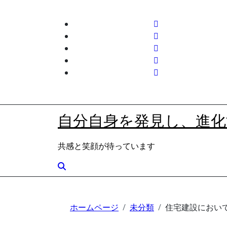
内
容
を
ス
キ
ッ
プ
自分自身を発見し、進化
共感と笑顔が待っています
ホームページ
未分類
住宅建設におい