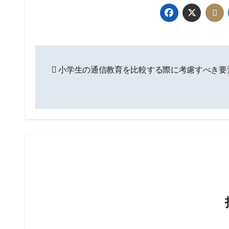
投
小学生の通信教育を比較する際に考慮すべき要
稿
ナ
ビ
ゲ
ー
シ
ョ
ン