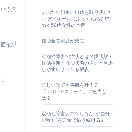
という点
まぶたの印象に自信を取り戻した
い!アイホールにふっくら感を求
める50代女性の本音
補助金で家計が楽に
用面積が
双極性障害の症状とは？躁状態・
軽躁状態・うつ状態の違いと見逃
しやすいサインを解説
す。
忙しい朝でも美肌を叶える
「DHC BBクリーム」の魅力と
は？
双極性障害と共存しながら“自分
の輪郭”を言葉で描き続ける人