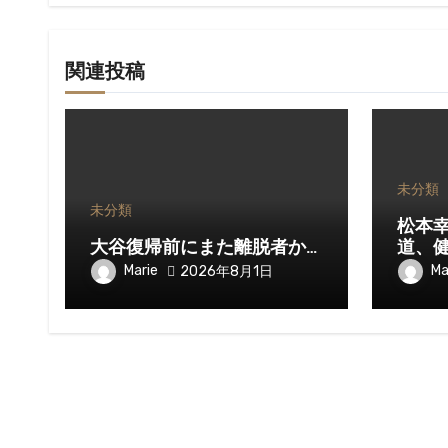
関連投稿
未分類
未分類
松本
大谷復帰前にまた離脱者か…
道、
Marie
Ma
2026年8月1日