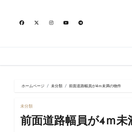
内
容
を
ス
キ
ッ
プ
ホームページ
未分類
前面道路幅員が4ｍ未満の物件
未分類
前面道路幅員が4ｍ未