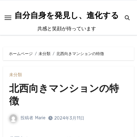
内
容
自分自身を発見し、進化する
を
共感と笑顔が待っています
ス
キ
ッ
ホームページ
未分類
北西向きマンションの特徴
プ
未分類
北西向きマンションの特
徴
投稿者
Marie
2024年3月11日