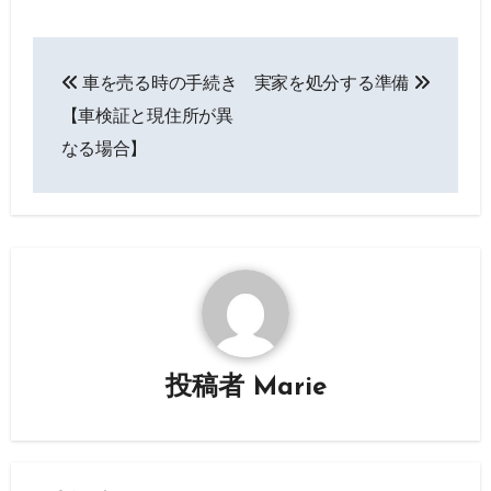
投
車を売る時の手続き
実家を処分する準備
稿
【車検証と現住所が異
ナ
なる場合】
ビ
ゲ
ー
シ
ョ
投稿者
Marie
ン