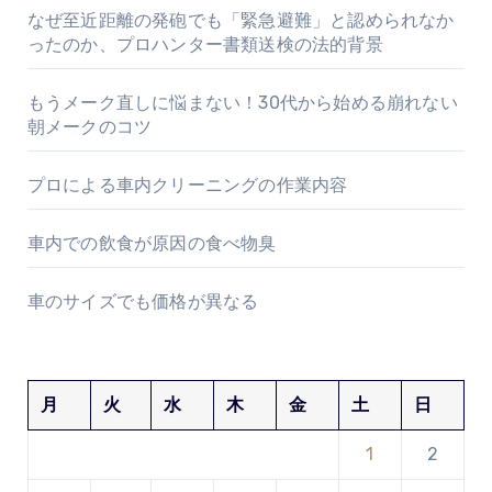
なぜ至近距離の発砲でも「緊急避難」と認められなか
ったのか、プロハンター書類送検の法的背景
もうメーク直しに悩まない！30代から始める崩れない
朝メークのコツ
プロによる車内クリーニングの作業内容
車内での飲食が原因の食べ物臭
車のサイズでも価格が異なる
月
火
水
木
金
土
日
1
2