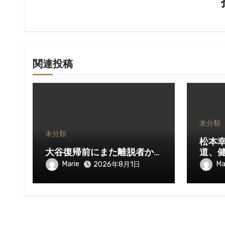
ョ
ン
関連投稿
未分類
未分類
松本
大谷復帰前にまた離脱者か…
道、
Marie
Ma
2026年8月1日