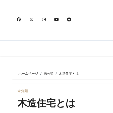
内
容
を
ス
キ
ッ
プ
ホームページ
未分類
木造住宅とは
未分類
木造住宅とは