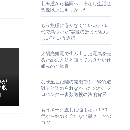
北海道から福岡へ。車なし生活は
想像以上にキツかった
もう無理に巻かなくていい。40
代で気づいた“黒髪のほうが私ら
しい”という選択
太陽光発電で生み出した電気を売
るための方法と知っておきたい仕
組みの全体像
なぜ至近距離の発砲でも「緊急避
率が
難」と認められなかったのか、プ
？収
てお
ロハンター書類送検の法的背景
日
もうメーク直しに悩まない！30
代から始める崩れない朝メークの
コツ