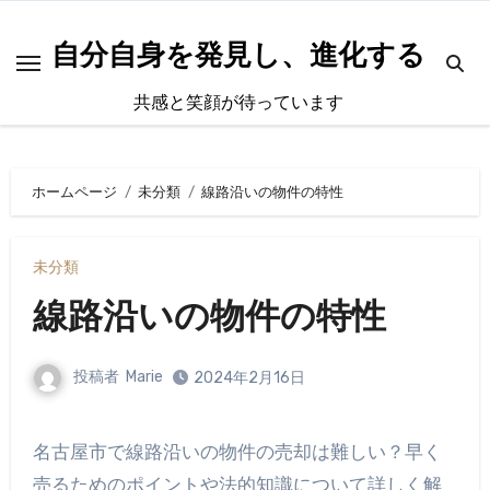
内
容
自分自身を発見し、進化する
を
共感と笑顔が待っています
ス
キ
ッ
ホームページ
未分類
線路沿いの物件の特性
プ
未分類
線路沿いの物件の特性
投稿者
Marie
2024年2月16日
名古屋市で線路沿いの物件の売却は難しい？早く
売るためのポイントや法的知識について詳しく解