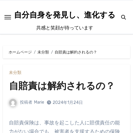
内
容
自分自身を発見し、進化する
を
共感と笑顔が待っています
ス
キ
ッ
ホームページ
未分類
自賠責は解約されるの？
プ
未分類
自賠責は解約されるの？
投稿者
Marie
2024年1月24日
自賠責保険は、事故を起こした人に賠償責任の能
力がない場合でも、被害者を支援するための保険