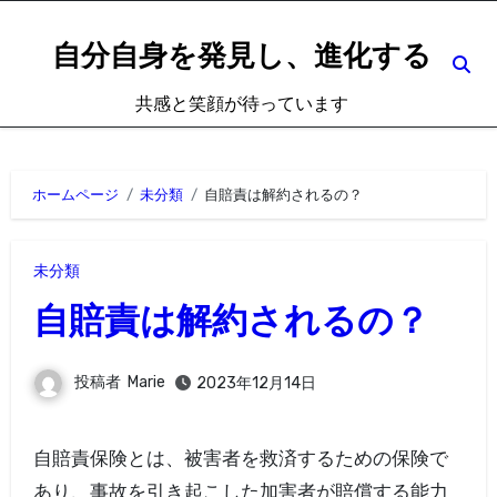
内
容
自分自身を発見し、進化する
を
共感と笑顔が待っています
ス
キ
ッ
ホームページ
未分類
自賠責は解約されるの？
プ
未分類
自賠責は解約されるの？
投稿者
Marie
2023年12月14日
自賠責保険とは、被害者を救済するための保険で
あり、事故を引き起こした加害者が賠償する能力