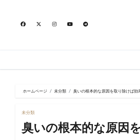
内
容
を
ス
キ
ッ
プ
ホームページ
未分類
臭いの根本的な原因を取り除けば効
未分類
臭いの根本的な原因