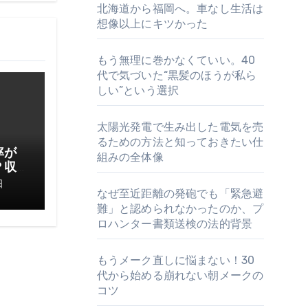
北海道から福岡へ。車なし生活は
想像以上にキツかった
もう無理に巻かなくていい。40
代で気づいた“黒髪のほうが私ら
しい”という選択
太陽光発電で生み出した電気を売
るための方法と知っておきたい仕
率が
組みの全体像
？収
てお
日
なぜ至近距離の発砲でも「緊急避
難」と認められなかったのか、プ
ロハンター書類送検の法的背景
もうメーク直しに悩まない！30
代から始める崩れない朝メークの
コツ