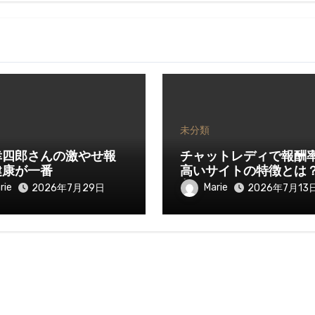
未分類
幸四郎さんの激やせ報
チャットレディで報酬
健康が一番
高いサイトの特徴とは
入を伸ばすために知っ
rie
Marie
2026年7月29日
2026年7月13
きたいポイント