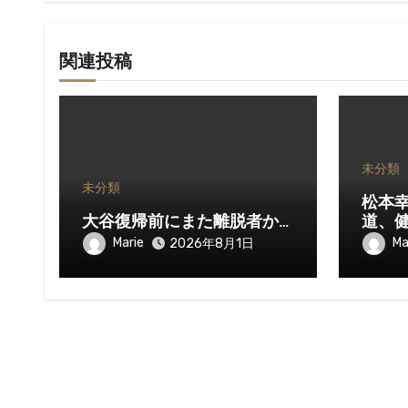
関連投稿
未分類
未分類
松本
大谷復帰前にまた離脱者か…
道、
Marie
Ma
2026年8月1日