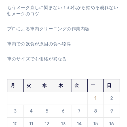
もうメーク直しに悩まない！30代から始める崩れない
朝メークのコツ
プロによる車内クリーニングの作業内容
車内での飲食が原因の食べ物臭
車のサイズでも価格が異なる
月
火
水
木
金
土
日
1
2
3
4
5
6
7
8
9
10
11
12
13
14
15
16