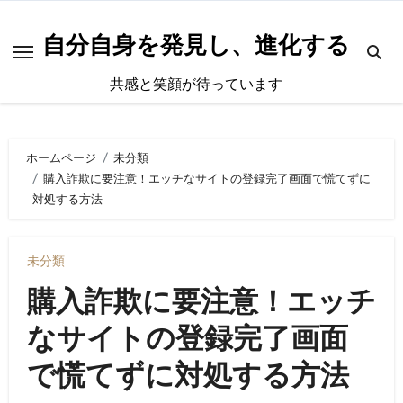
内
容
自分自身を発見し、進化する
を
共感と笑顔が待っています
ス
キ
ッ
ホームページ
未分類
プ
購入詐欺に要注意！エッチなサイトの登録完了画面で慌てずに
対処する方法
未分類
購入詐欺に要注意！エッチ
なサイトの登録完了画面
で慌てずに対処する方法