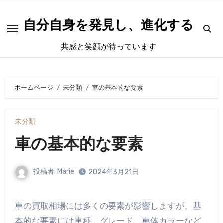
内
容
自分自身を発見し、進化する
を
共感と笑顔が待っています
ス
キ
ッ
ホームページ
未分類
車の基本的な要素
プ
未分類
車の基本的な要素
投稿者
Marie
2024年3月21日
車の買取相場には多くの要素が影響しますが、基
本的な要素には車種、グレード、車体カラーなど