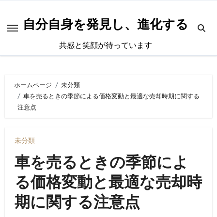
内
容
自分自身を発見し、進化する
を
共感と笑顔が待っています
ス
キ
ッ
ホームページ
未分類
プ
車を売るときの季節による価格変動と最適な売却時期に関する
注意点
未分類
車を売るときの季節によ
る価格変動と最適な売却時
期に関する注意点