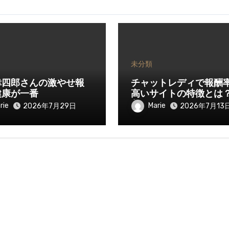
未分類
幸四郎さんの激やせ報
チャットレディで報酬
健康が一番
高いサイトの特徴とは
入を伸ばすために知っ
rie
Marie
2026年7月29日
2026年7月13
きたいポイント