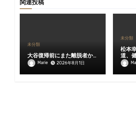
関連投稿
未分類
未分類
松本
大谷復帰前にまた離脱者か…
道、
Marie
Ma
2026年8月1日