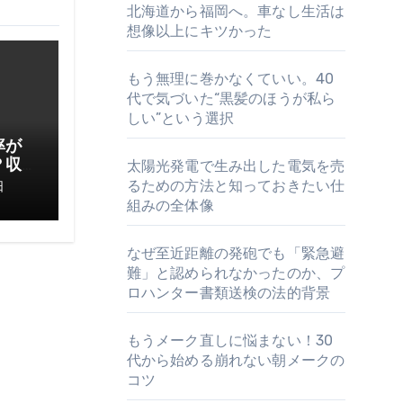
北海道から福岡へ。車なし生活は
想像以上にキツかった
もう無理に巻かなくていい。40
代で気づいた“黒髪のほうが私ら
しい”という選択
率が
？収
太陽光発電で生み出した電気を売
てお
るための方法と知っておきたい仕
日
組みの全体像
なぜ至近距離の発砲でも「緊急避
難」と認められなかったのか、プ
ロハンター書類送検の法的背景
もうメーク直しに悩まない！30
代から始める崩れない朝メークの
コツ