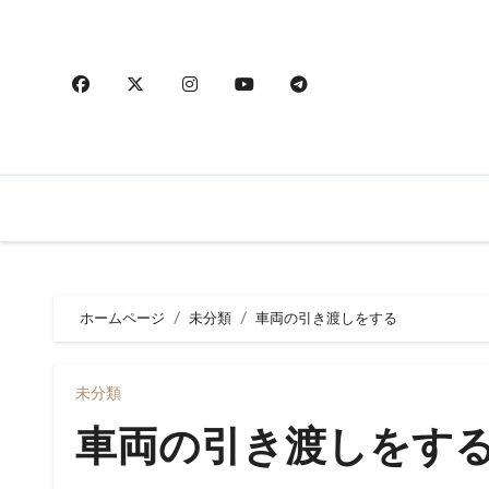
内
容
を
ス
キ
ッ
プ
ホームページ
未分類
車両の引き渡しをする
未分類
車両の引き渡しをす