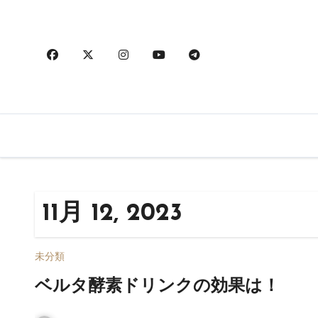
内
容
を
ス
キ
ッ
プ
11月 12, 2023
未分類
ベルタ酵素ドリンクの効果は！