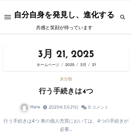
内
容
自分自身を発見し、進化する
を
共感と笑顔が待っています
ス
キ
ッ
3月 21, 2025
プ
ホームページ
2025
3月
21
未分類
行う手続きは4つ
Marie
2025年3月21日
0
コメント
行う手続きは4つ 車の個人売買においては、4つの手続きが
必要…