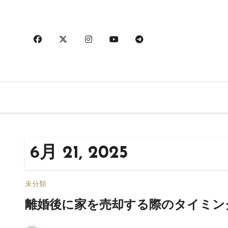
内
容
を
ス
キ
ッ
プ
6月 21, 2025
未分類
離婚後に家を売却する際のタイミン