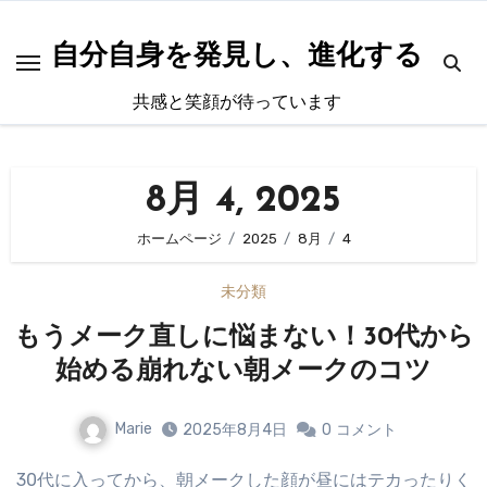
内
容
自分自身を発見し、進化する
を
共感と笑顔が待っています
ス
キ
ッ
8月 4, 2025
プ
ホームページ
2025
8月
4
未分類
もうメーク直しに悩まない！30代から
始める崩れない朝メークのコツ
Marie
2025年8月4日
0
コメント
30代に入ってから、朝メークした顔が昼にはテカったりく