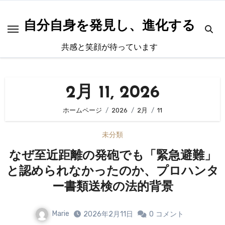
内
容
自分自身を発見し、進化する
を
共感と笑顔が待っています
ス
キ
ッ
2月 11, 2026
プ
ホームページ
2026
2月
11
未分類
なぜ至近距離の発砲でも「緊急避難」
と認められなかったのか、プロハンタ
ー書類送検の法的背景
Marie
2026年2月11日
0
コメント