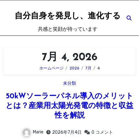
内
容
自分自身を発見し、進化する
を
共感と笑顔が待っています
ス
キ
ッ
7月 4, 2026
プ
ホームページ
2026
7月
4
未分類
50kWソーラーパネル導入のメリット
とは？産業用太陽光発電の特徴と収益
性を解説
Marie
2026年7月4日
0
コメント