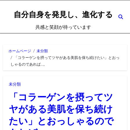
内
容
自分自身を発見し、進化する
を
共感と笑顔が待っています
ス
キ
ッ
ホームページ
未分類
プ
「コラーゲンを摂ってツヤがある美肌を保ち続けたい」とおっ
しゃるのであれば…。
未分類
「コラーゲンを摂ってツ
ヤがある美肌を保ち続け
たい」とおっしゃるので