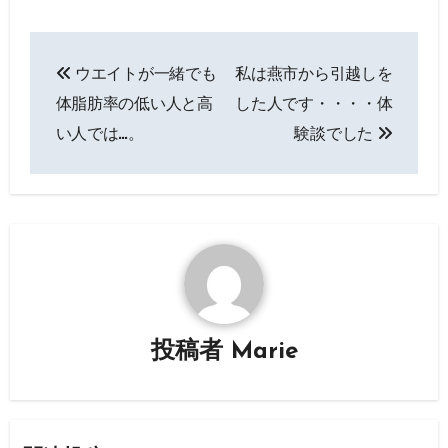
投
ウエイトが一緒でも
私は燕市から引越しを
稿
体脂肪率の低い人と高
した人です・・・・体
ナ
い人では…。
験談でした
ビ
ゲ
ー
シ
ョ
投稿者
Marie
ン