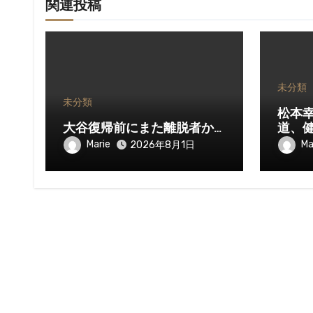
関連投稿
未分類
未分類
松本
大谷復帰前にまた離脱者か…
道、
Marie
Ma
2026年8月1日