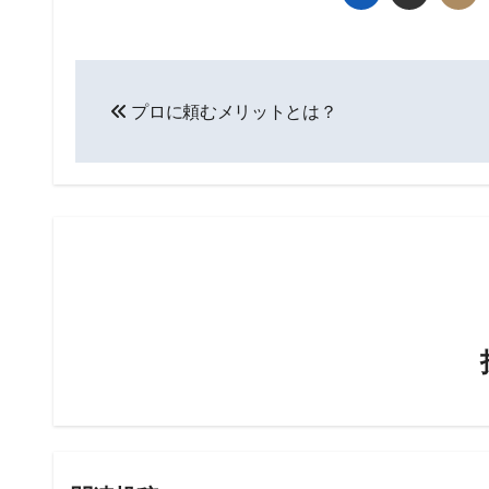
投
プロに頼むメリットとは？
稿
ナ
ビ
ゲ
ー
シ
ョ
ン