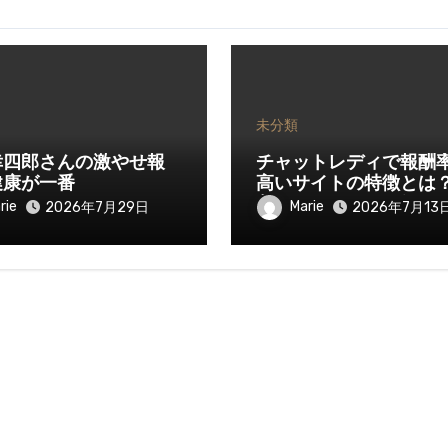
未分類
幸四郎さんの激やせ報
チャットレディで報酬
健康が一番
高いサイトの特徴とは
入を伸ばすために知っ
rie
Marie
2026年7月29日
2026年7月13
きたいポイント