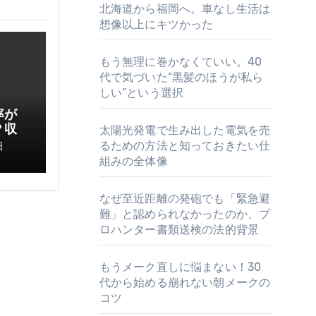
北海道から福岡へ。車なし生活は
想像以上にキツかった
もう無理に巻かなくていい。40
代で気づいた“黒髪のほうが私ら
しい”という選択
率が
？収
太陽光発電で生み出した電気を売
てお
るための方法と知っておきたい仕
日
組みの全体像
なぜ至近距離の発砲でも「緊急避
難」と認められなかったのか、プ
ロハンター書類送検の法的背景
もうメーク直しに悩まない！30
代から始める崩れない朝メークの
コツ