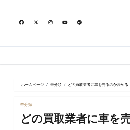
内
容
を
ス
キ
ッ
プ
ホームページ
未分類
どの買取業者に車を売るのか決める
未分類
どの買取業者に車を