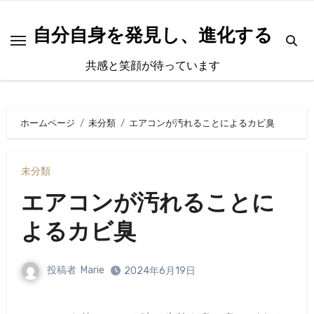
内
容
自分自身を発見し、進化する
を
共感と笑顔が待っています
ス
キ
ッ
ホームページ
未分類
エアコンが汚れることによるカビ臭
プ
未分類
エアコンが汚れることに
よるカビ臭
投稿者
Marie
2024年6月19日