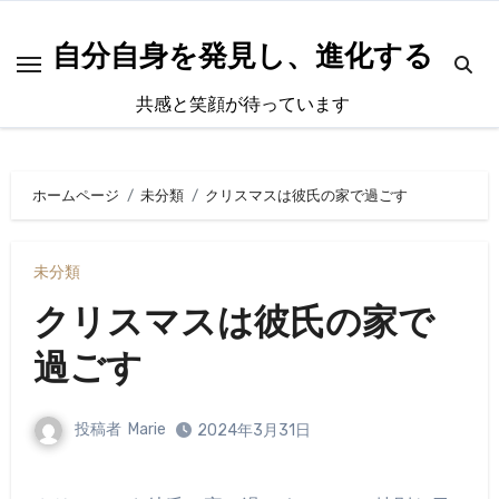
内
容
自分自身を発見し、進化する
を
共感と笑顔が待っています
ス
キ
ッ
ホームページ
未分類
クリスマスは彼氏の家で過ごす
プ
未分類
クリスマスは彼氏の家で
過ごす
投稿者
Marie
2024年3月31日