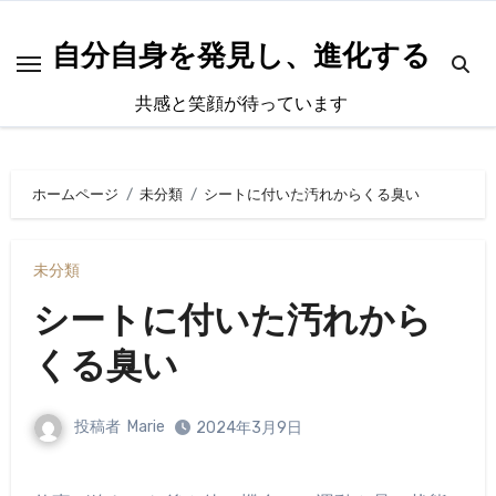
内
容
自分自身を発見し、進化する
を
共感と笑顔が待っています
ス
キ
ッ
ホームページ
未分類
シートに付いた汚れからくる臭い
プ
未分類
シートに付いた汚れから
くる臭い
投稿者
Marie
2024年3月9日