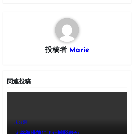
ゲ
ー
シ
ョ
投稿者
Marie
ン
関連投稿
未分類
大谷復帰前にまた離脱者か…