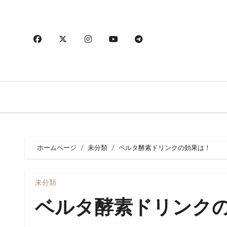
内
容
を
ス
キ
ッ
プ
ホームページ
未分類
ベルタ酵素ドリンクの効果は！
未分類
ベルタ酵素ドリンク