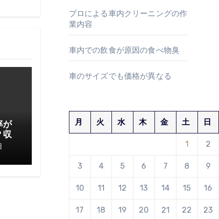
プロによる車内クリーニングの作
業内容
車内での飲食が原因の食べ物臭
車のサイズでも価格が異なる
月
火
水
木
金
土
日
率が
？収
1
2
てお
日
3
4
5
6
7
8
9
10
11
12
13
14
15
16
17
18
19
20
21
22
23