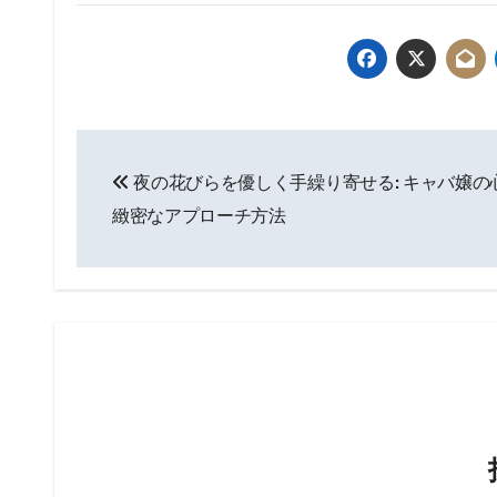
投
夜の花びらを優しく手繰り寄せる: キャバ嬢の
稿
緻密なアプローチ方法
ナ
ビ
ゲ
ー
シ
ョ