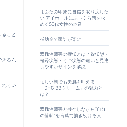
まぶたの印象に自信を取り戻した
い!アイホールにふっくら感を求
める50代女性の本音
知ること
補助金で家計が楽に
双極性障害の症状とは？躁状態・
できるん
軽躁状態・うつ状態の違いと見逃
しやすいサインを解説
忙しい朝でも美肌を叶える
されてい
「DHC BBクリーム」の魅力と
は？
双極性障害と共存しながら“自分
の輪郭”を言葉で描き続ける人