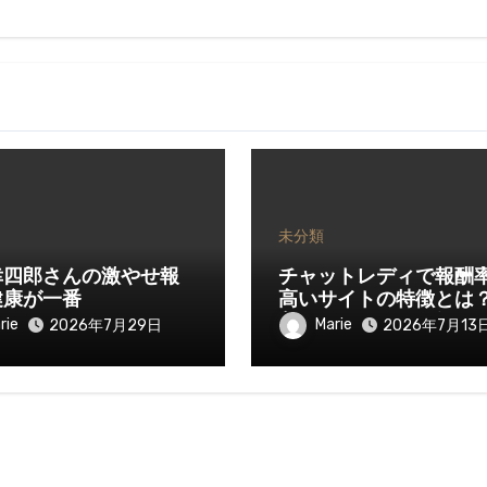
未分類
幸四郎さんの激やせ報
チャットレディで報酬
健康が一番
高いサイトの特徴とは
入を伸ばすために知っ
rie
Marie
2026年7月29日
2026年7月13
きたいポイント