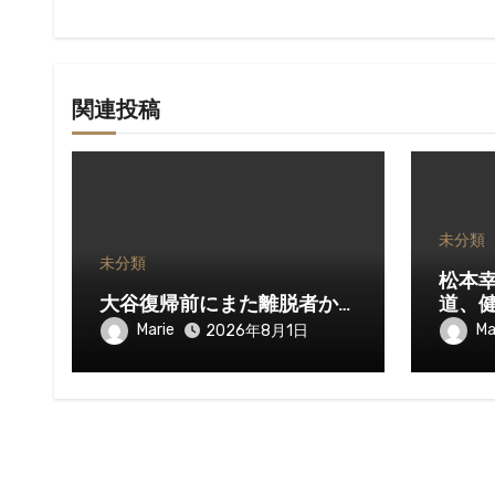
ン
関連投稿
未分類
未分類
松本
大谷復帰前にまた離脱者か…
道、
Marie
Ma
2026年8月1日