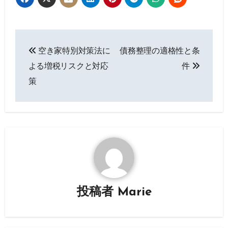
投
空き家特別対策法に
債務整理の適格性と条
稿
よる増税リスクと対応
件
ナ
策
ビ
ゲ
ー
シ
ョ
投稿者
Marie
ン