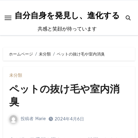
内
容
自分自身を発見し、進化する
を
共感と笑顔が待っています
ス
キ
ッ
ホームページ
未分類
ペットの抜け毛や室内消臭
プ
未分類
ペットの抜け毛や室内消
臭
投稿者
Marie
2024年4月6日