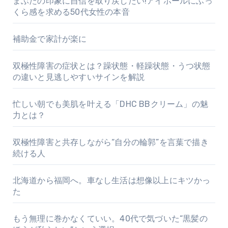
まぶたの印象に自信を取り戻したい!アイホールにふっ
くら感を求める50代女性の本音
補助金で家計が楽に
双極性障害の症状とは？躁状態・軽躁状態・うつ状態
の違いと見逃しやすいサインを解説
忙しい朝でも美肌を叶える「DHC BBクリーム」の魅
力とは？
双極性障害と共存しながら“自分の輪郭”を言葉で描き
続ける人
北海道から福岡へ。車なし生活は想像以上にキツかっ
た
もう無理に巻かなくていい。40代で気づいた“黒髪の