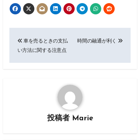
投
車を売るときの支払
時間の融通が利く
稿
い方法に関する注意点
ナ
ビ
ゲ
ー
シ
投稿者
Marie
ョ
ン