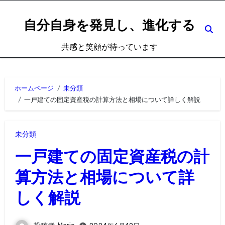
内
容
自分自身を発見し、進化する
を
共感と笑顔が待っています
ス
キ
ッ
ホームページ
未分類
プ
一戸建ての固定資産税の計算方法と相場について詳しく解説
未分類
一戸建ての固定資産税の計
算方法と相場について詳
しく解説