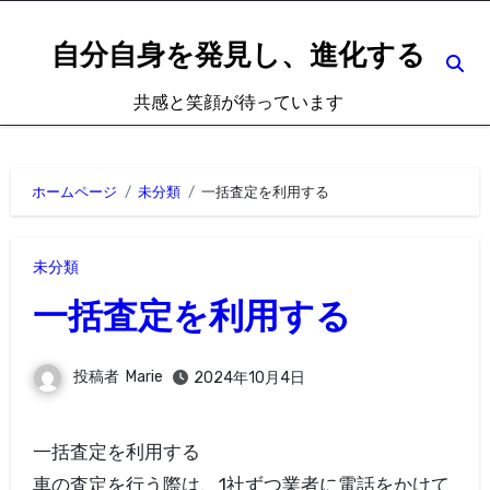
内
容
自分自身を発見し、進化する
を
共感と笑顔が待っています
ス
キ
ッ
ホームページ
未分類
一括査定を利用する
プ
未分類
一括査定を利用する
投稿者
Marie
2024年10月4日
一括査定を利用する
車の査定を行う際は、1社ずつ業者に電話をかけて