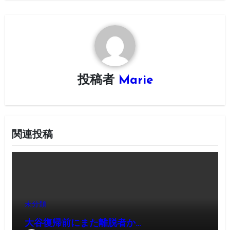
ー
シ
ョ
ン
投稿者
Marie
関連投稿
未分類
大谷復帰前にまた離脱者か…