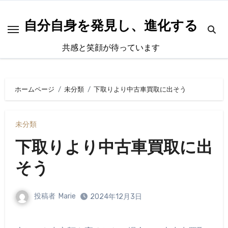
内
容
自分自身を発見し、進化する
を
共感と笑顔が待っています
ス
キ
ッ
ホームページ
未分類
下取りより中古車買取に出そう
プ
未分類
下取りより中古車買取に出
そう
投稿者
Marie
2024年12月3日