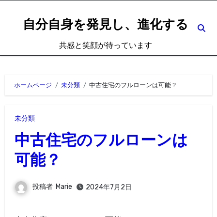
内
容
自分自身を発見し、進化する
を
共感と笑顔が待っています
ス
キ
ッ
ホームページ
未分類
中古住宅のフルローンは可能？
プ
未分類
中古住宅のフルローンは
可能？
投稿者
Marie
2024年7月2日