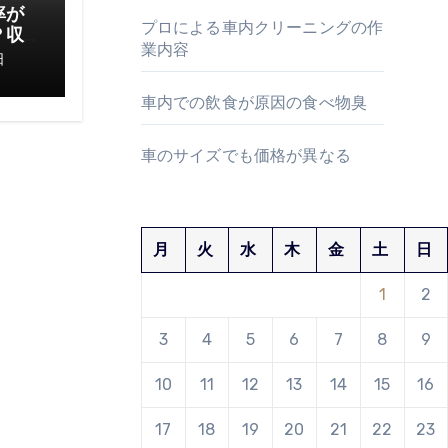
率が
プロによる車内クリーニングの作
？収
業内容
てお
日
車内での飲食が原因の食べ物臭
車のサイズでも価格が異なる
月
火
水
木
金
土
日
1
2
3
4
5
6
7
8
9
10
11
12
13
14
15
16
17
18
19
20
21
22
23