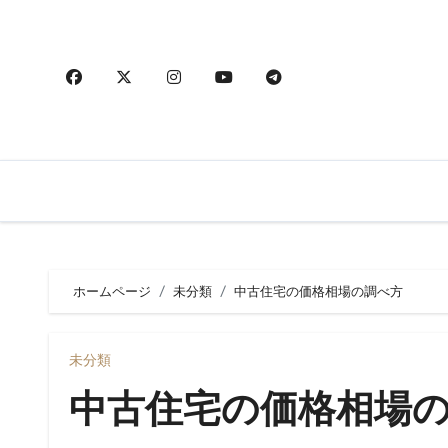
内
容
を
ス
キ
ッ
プ
ホームページ
未分類
中古住宅の価格相場の調べ方
未分類
中古住宅の価格相場