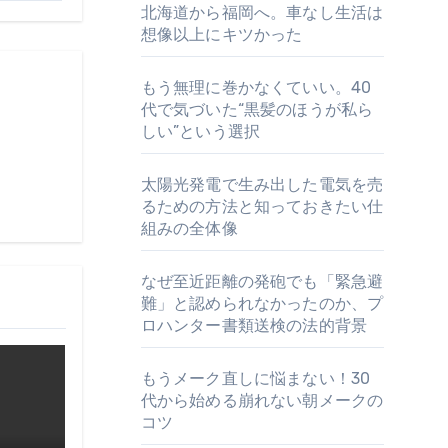
北海道から福岡へ。車なし生活は
想像以上にキツかった
もう無理に巻かなくていい。40
代で気づいた“黒髪のほうが私ら
しい”という選択
太陽光発電で生み出した電気を売
るための方法と知っておきたい仕
組みの全体像
なぜ至近距離の発砲でも「緊急避
難」と認められなかったのか、プ
ロハンター書類送検の法的背景
もうメーク直しに悩まない！30
代から始める崩れない朝メークの
コツ