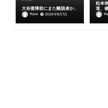
松本
大谷復帰前にまた離脱者か…
道、
Marie
Ma
2026年8月1日