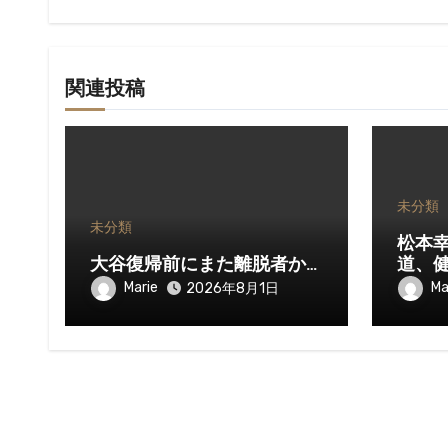
ン
関連投稿
未分類
未分類
松本
大谷復帰前にまた離脱者か…
道、
Marie
Ma
2026年8月1日