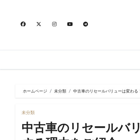
内
容
を
ス
キ
ッ
プ
ホームページ
未分類
中古車のリセールバリューは変わる
未分類
中古車のリセールバ