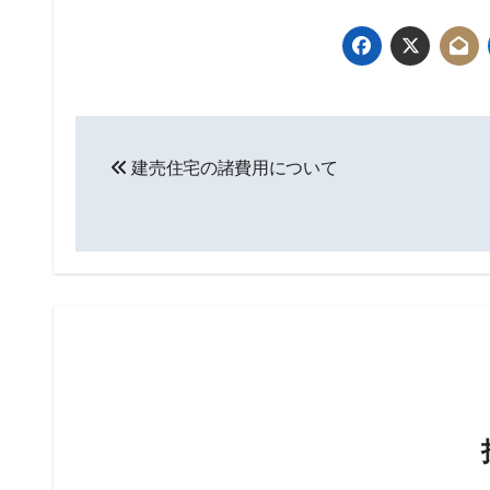
投
建売住宅の諸費用について
稿
ナ
ビ
ゲ
ー
シ
ョ