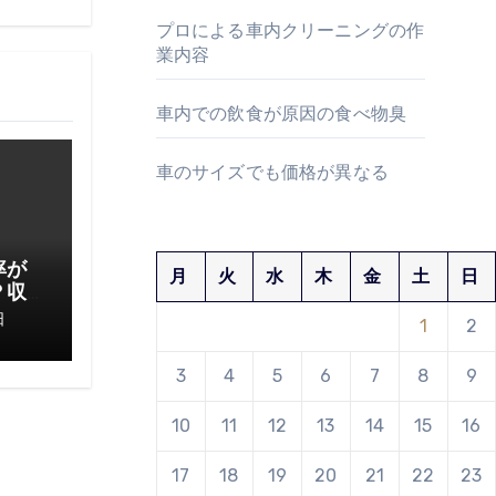
プロによる車内クリーニングの作
業内容
車内での飲食が原因の食べ物臭
車のサイズでも価格が異なる
率が
月
火
水
木
金
土
日
？収
てお
日
1
2
3
4
5
6
7
8
9
10
11
12
13
14
15
16
17
18
19
20
21
22
23