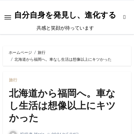
内
容
自分自身を発見し、進化する
を
共感と笑顔が待っています
ス
キ
ッ
ホームページ
旅行
プ
北海道から福岡へ。車なし生活は想像以上にキツかった
旅行
北海道から福岡へ。車な
し生活は想像以上にキツ
かった