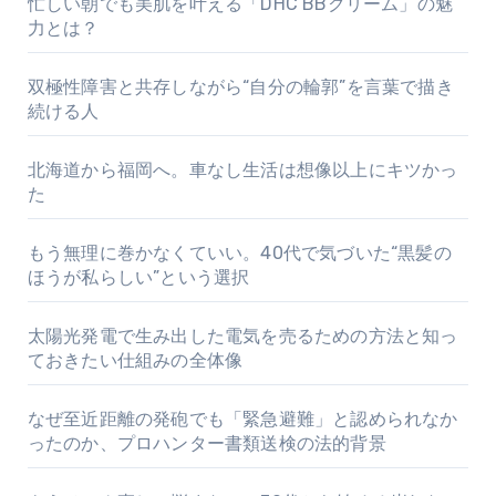
忙しい朝でも美肌を叶える「DHC BBクリーム」の魅
力とは？
双極性障害と共存しながら“自分の輪郭”を言葉で描き
続ける人
北海道から福岡へ。車なし生活は想像以上にキツかっ
た
もう無理に巻かなくていい。40代で気づいた“黒髪の
ほうが私らしい”という選択
太陽光発電で生み出した電気を売るための方法と知っ
ておきたい仕組みの全体像
なぜ至近距離の発砲でも「緊急避難」と認められなか
ったのか、プロハンター書類送検の法的背景