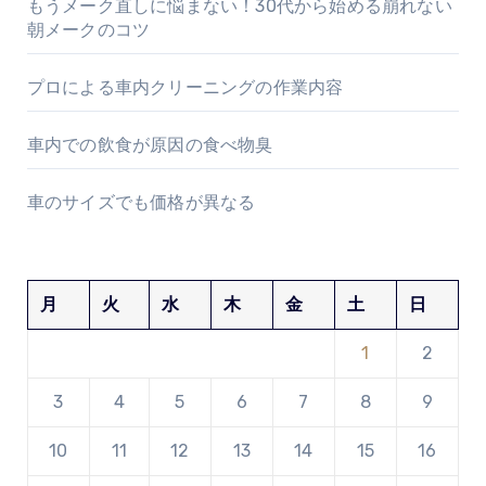
もうメーク直しに悩まない！30代から始める崩れない
朝メークのコツ
プロによる車内クリーニングの作業内容
車内での飲食が原因の食べ物臭
車のサイズでも価格が異なる
月
火
水
木
金
土
日
1
2
3
4
5
6
7
8
9
10
11
12
13
14
15
16